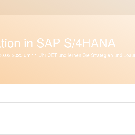
ation in SAP S/4HANA
m 20.02.2025 um 11 Uhr CET und lernen Sie Strategien und Lös